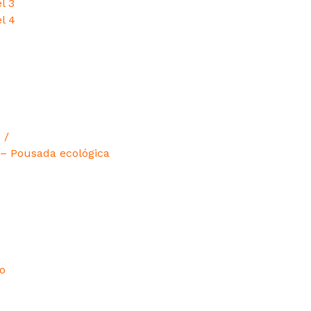
l 3
el 4
 /
/ – Pousada ecológica
o