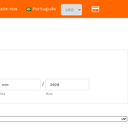
ate-nos
Português
/
Mês
Ano