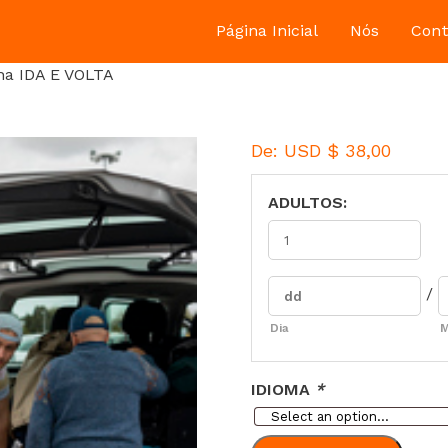
Página Inicial
Nós
Cont
na IDA E VOLTA
De:
USD $
38,00
ADULTOS:
/
Dia
IDIOMA
*