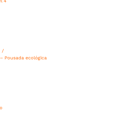
el 4
 /
/ – Pousada ecológica
o