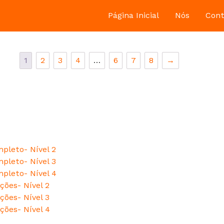
Página Inicial
Nós
Cont
1
2
3
4
…
6
7
8
→
pleto- Nível 2
pleto- Nível 3
pleto- Nível 4
ções- Nível 2
ções- Nível 3
ções- Nível 4