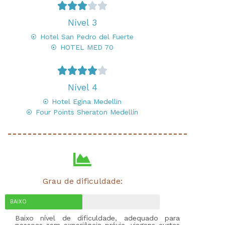





Nível 3
Hotel San Pedro del Fuerte
HOTEL MED 70





Nível 4
Hotel Egina Medellin
Four Points Sheraton Medellín
Grau de dificuldade:
BAIXO
Baixo nível de dificuldade, adequado para
pessoas sem experiência prévia, viagens curtas