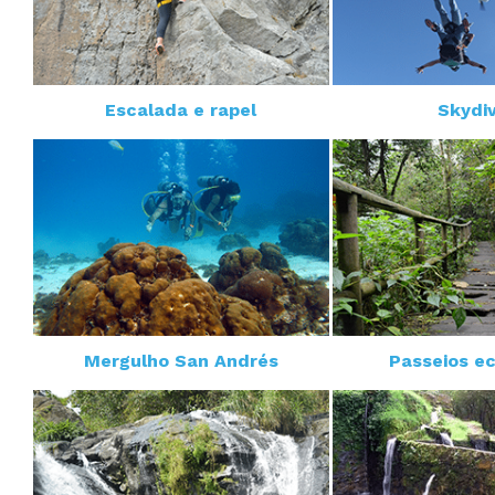
Escalada e rapel
Skydiv
Mergulho San Andrés
Passeios ec