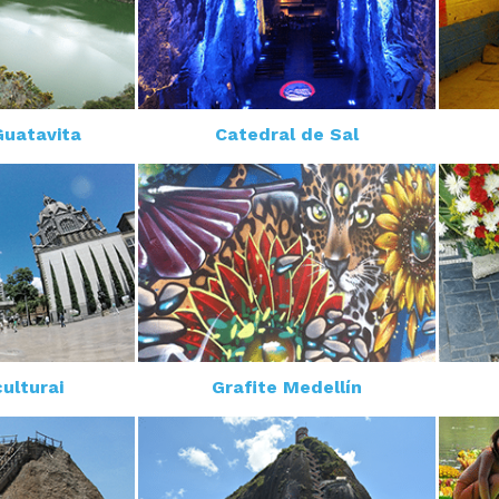
Guatavita
Catedral de Sal
culturai
Grafite Medellín