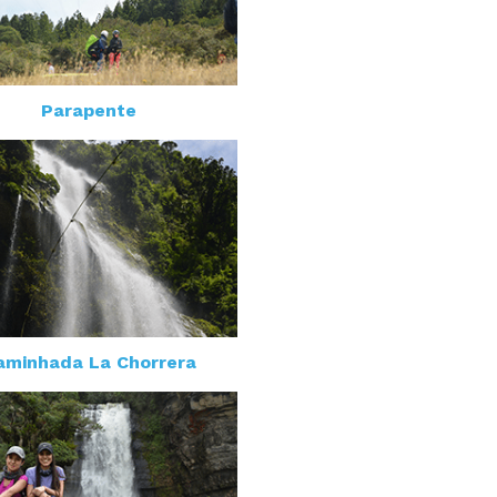
Parapente
aminhada La Chorrera