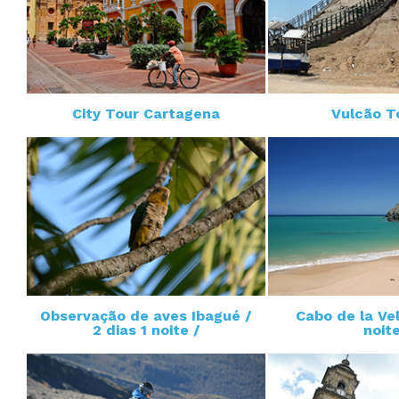
City Tour Cartagena
Vulcão 
Observação de aves Ibagué /
Cabo de la Vel
2 dias 1 noite /
noite