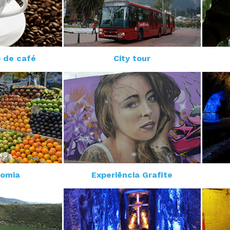
 de café
City tour
nomia
Experiência Grafite