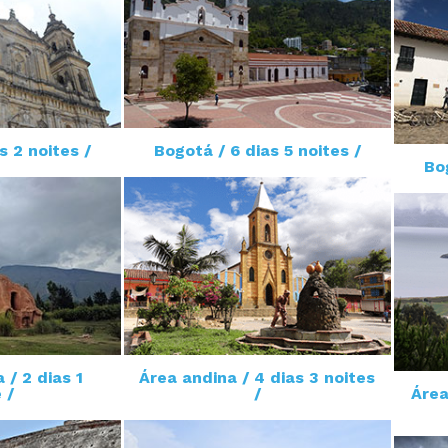
s 2 noites /
Bogotá / 6 dias 5 noites /
Bog
 / 2 dias 1
Área andina / 4 dias 3 noites
 /
/
Área