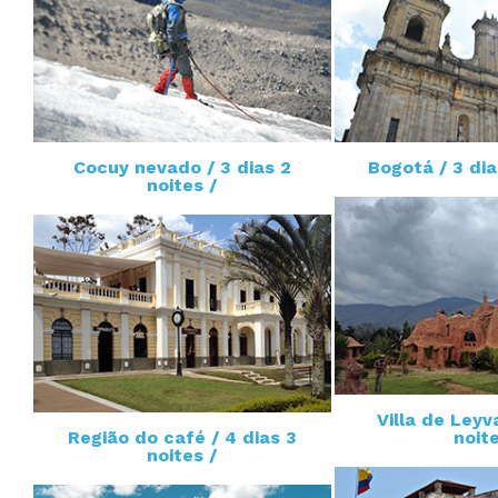
Cocuy nevado / 3 dias 2
Bogotá / 3 dia
noites /
Villa de Leyva
Região do café / 4 dias 3
noite
noites /