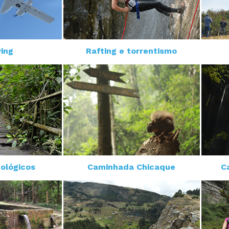
ing
Rafting e torrentismo
ológicos
Caminhada Chicaque
C