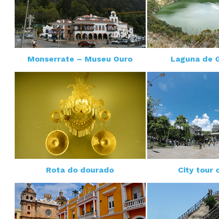
Monserrate – Museu Ouro
Laguna de 
Rota do dourado
City tour 