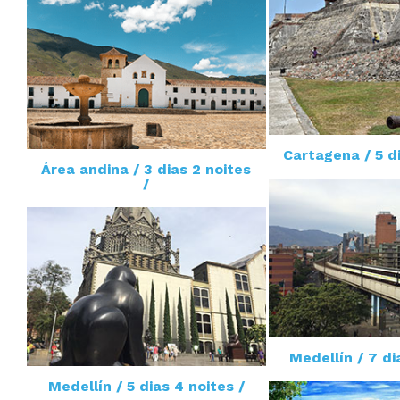
Cartagena / 5 di
Área andina / 3 dias 2 noites
/
Medellín / 7 di
Medellín / 5 dias 4 noites /