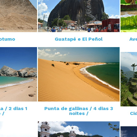
Totumo
Guatapé e El Peñol
Av
a / 2 dias 1
Punta de gallinas / 4 dias 3
 /
noites /
Ci