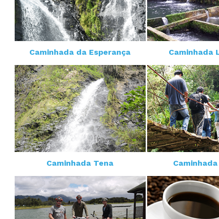
Caminhada da Esperança
Caminhada 
Caminhada Tena
Caminhada