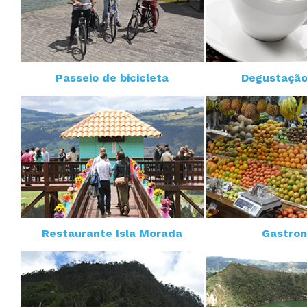
Passeio de bicicleta
Degustação
Restaurante Isla Morada
Gastro