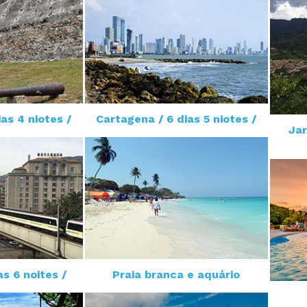
as 4 niotes /
Cartagena / 6 dias 5 niotes /
Jar
as 6 noites /
Praia branca e aquário