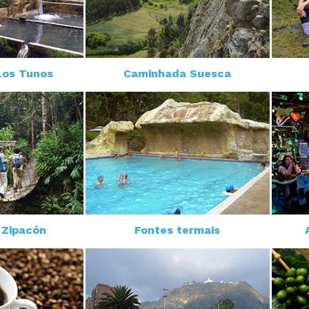
Los Tunos
Caminhada Suesca
 Zipacón
Fontes termais