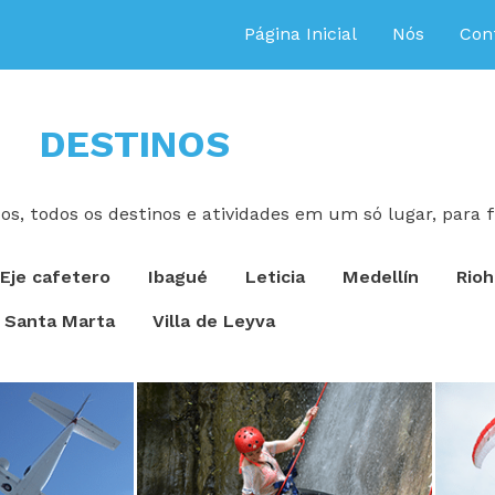
Página Inicial
Nós
Con
DESTINOS
s, todos os destinos e atividades em um só lugar, para fi
Eje cafetero
Ibagué
Leticia
Medellín
Rioh
Santa Marta
Villa de Leyva