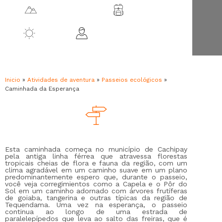
1370 m.s.n.m.
Cachipay
21 ºC
Idade/mín. 7 anos
Inicio
»
Atividades de aventura
»
Passeios ecológicos
»
Caminhada da Esperança
Esta caminhada começa no município de Cachipay
pela antiga linha férrea que atravessa florestas
tropicais cheias de flora e fauna da região, com um
clima agradável em um caminho suave em um plano
predominantemente espero que, durante o passeio,
você veja corregimientos como a Capela e o Pôr do
Sol em um caminho adornado com árvores frutíferas
de goiaba, tangerina e outras típicas da região de
Tequendama. Uma vez na esperança, o passeio
continua ao longo de uma estrada de
paralelepípedos que leva ao salto das freiras, que é