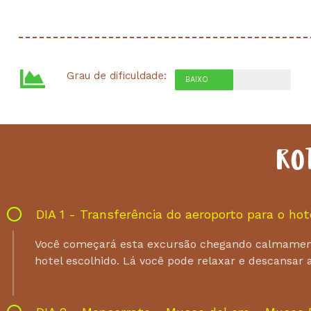
Grau de dificuldade:
BAIXO
RO
DIA 1 - Transferência do aeroporto para o hot
Você começará esta excursão chegando calmamente 
hotel escolhido. Lá você pode relaxar e descansar