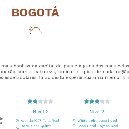
BOGOTÁ
 mais bonitos da capital do país e alguns dos mais bel
 conexão com a natureza, culinária típica de cada regiã
res espetaculares farão desta experiência uma memória i










Nível 2
Nível 3
ão
Ayenda 1027 Feria Real
White Lighthouse Hotel
ua
Hotel Casa Quinta
Casa Hotel Boyaca Real