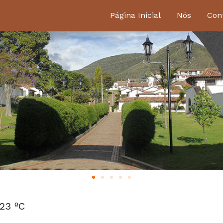
Página Inicial
Nós
Con
23 ºC