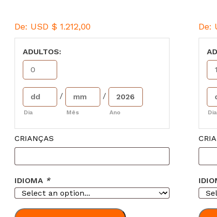
De:
USD $
1.212,00
De:
ADULTOS:
AD
/
/
Dia
Mês
Ano
Dia
CRIANÇAS
CRI
IDIOMA
*
IDI