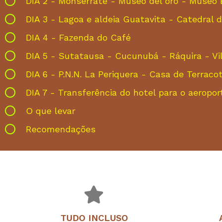
DIA 2 - Monserrate - Museo del oro - Museo 
DIA 3 - Lagoa e aldeia Guatavita - Catedral d
DIA 4 - Fazenda do Café
DIA 5 - Sutatausa - Cucunubá - Ráquira - Vi
DIA 6 - P.N.N. La Periquera - Casa de Terraco
DIA 7 - Transferência do hotel para o aeropor
O que levar
Recomendações
TUDO INCLUSO