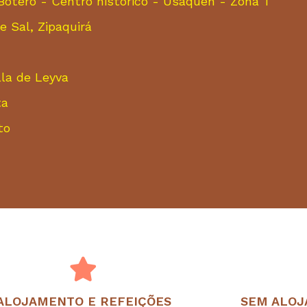
Botero - Centro histórico - Usaquén - Zona T
e Sal, Zipaquirá
lla de Leyva
ta
to
ALOJAMENTO E REFEIÇÕES
SEM ALOJ