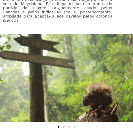
vale da Magdalena. Este lugar idílico é o ponto de
partida da viagem, originalmente usada pelos
Panches e pelos índios Muisca e, posteriormente,
ampliada para adaptá-la aos cavalos pelos colonos
ibéricos.