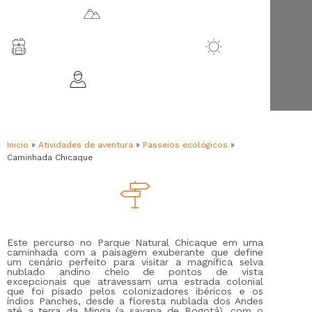
2100 m.s.n.m.
Parque Natural Chicaque
18 ºC
Idade/mín. 7 anos
Inicio
»
Atividades de aventura
»
Passeios ecológicos
»
Caminhada Chicaque
Este percurso no Parque Natural Chicaque em uma
caminhada com a paisagem exuberante que define
um cenário perfeito para visitar a magnífica selva
nublado andino cheio de pontos de vista
excepcionais que atravessam uma estrada colonial
que foi pisado pelos colonizadores ibéricos e os
índios Panches, desde a floresta nublada dos Andes
até a terra da Minga (a savana de Bogotá), com o