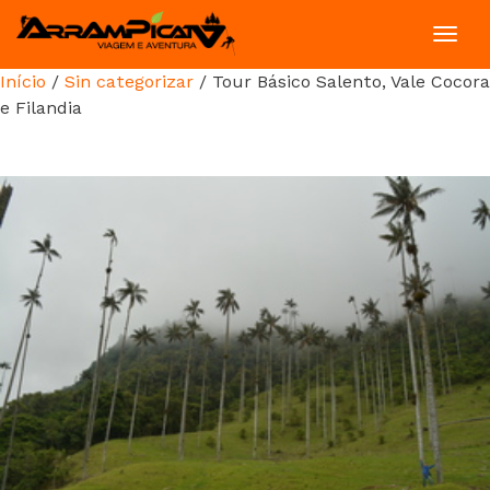
Toggl
navig
Início
/
Sin categorizar
/ Tour Básico Salento, Vale Cocora
e Filandia