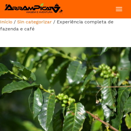
Toggl
navig
Início
/
Sin categorizar
/ Experiência completa de
fazenda e café