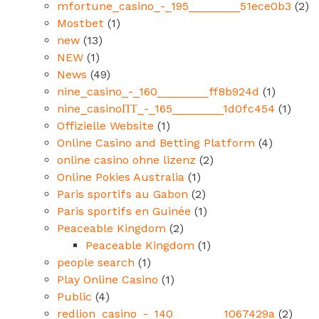
mfortune_casino_-_195________51ece0b3
(2)
Mostbet
(1)
new
(13)
NEW
(1)
News
(49)
nine_casino_-_160________ff8b924d
(1)
nine_casinoПТ_-_165________1d0fc454
(1)
Offizielle Website
(1)
Online Casino and Betting Platform
(4)
online casino ohne lizenz
(2)
Online Pokies Australia
(1)
Paris sportifs au Gabon
(2)
Paris sportifs en Guinée
(1)
Peaceable Kingdom
(2)
Peaceable Kingdom
(1)
people search
(1)
Play Online Casino
(1)
Public
(4)
redlion_casino_-_140________1067429a
(2)