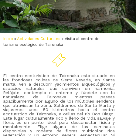
Inicio
»
Actividades Culturales
»
Visita al centro de
turismo ecológico de Taironaka
El centro ecoturístico de Taironaka está situado en
las frondosas colinas de Sierra Nevada, en Santa
marta. Ven a descubrir yacimientos arqueológicos y
espacios naturales que conviven en harmonía.
Relájate, contempla el entorno y fúndete con la
naturaleza de Taironaka mientras paseas
apaciblemente por alguno de los múltiples senderos
que atraviesan la zona. Saldremos de Santa Marta y
viajaremos unos 50 kilómetros hacia el centro
ecoturístico de Taironaka, a orillas del río Don Diego.
Este lugar culturalmente rico y lleno de vida salvaje y
flora, es un punto ideal para desconectar física y
mentalmente. Elige alguna de las caminatas
disponibles y rodéate de flores multicolor, rica
vegetación y un entorno general espectacular. Si