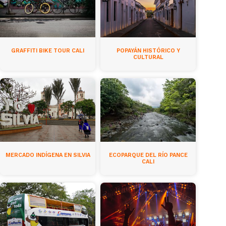
GRAFFITI BIKE TOUR CALI
POPAYÁN HISTÓRICO Y
CULTURAL
MERCADO INDÍGENA EN SILVIA
ECOPARQUE DEL RÍO PANCE
CALI