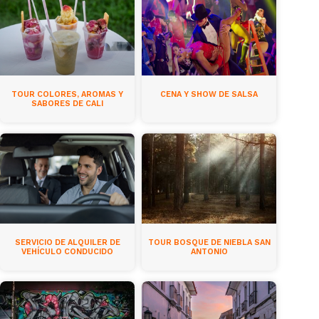
TOUR COLORES, AROMAS Y
CENA Y SHOW DE SALSA
SABORES DE CALI
SERVICIO DE ALQUILER DE
TOUR BOSQUE DE NIEBLA SAN
VEHÍCULO CONDUCIDO
ANTONIO