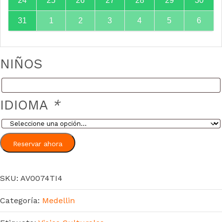
24
25
26
27
28
29
30
31
1
2
3
4
5
6
NIÑOS
IDIOMA
*
Reservar ahora
SKU:
AV0074TI4
Categoría:
Medellin