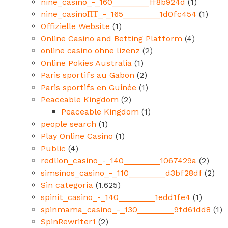
nine_casino_-_160________ff8b924d
(1)
nine_casinoПТ_-_165________1d0fc454
(1)
Offizielle Website
(1)
Online Casino and Betting Platform
(4)
online casino ohne lizenz
(2)
Online Pokies Australia
(1)
Paris sportifs au Gabon
(2)
Paris sportifs en Guinée
(1)
Peaceable Kingdom
(2)
Peaceable Kingdom
(1)
people search
(1)
Play Online Casino
(1)
Public
(4)
redlion_casino_-_140________1067429a
(2)
simsinos_casino_-_110________d3bf28df
(2)
Sin categoría
(1.625)
spinit_casino_-_140________1edd1fe4
(1)
spinmama_casino_-_130________9fd61dd8
(1)
SpinRewriter1
(2)