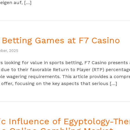
igen auf, […]
 Betting Games at F7 Casino
ber, 2025
s looking for value in sports betting, F7 Casino presents 
due to their favorable Return to Player (RTP) percentag
le wagering requirements. This article provides a compre
offer, focusing on the key aspects that serious […]
ic Influence of Egyptology-Th