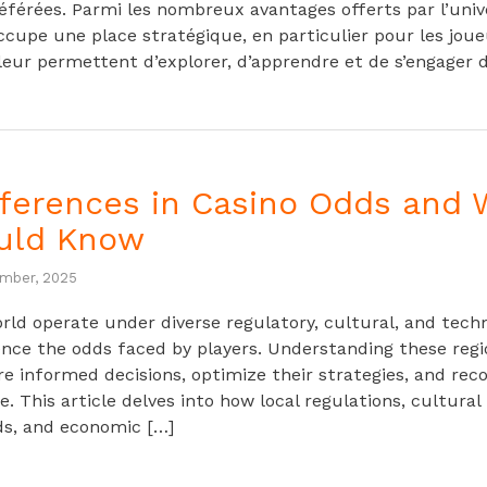
référées. Parmi les nombreux avantages offerts par l’univ
ccupe une place stratégique, en particulier pour les jou
leur permettent d’explorer, d’apprendre et de s’engager 
fferences in Casino Odds and
ould Know
mber, 2025
rld operate under diverse regulatory, cultural, and tech
ence the odds faced by players. Understanding these regi
e informed decisions, optimize their strategies, and rec
e. This article delves into how local regulations, cultural
ds, and economic […]