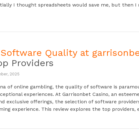
itially I thought spreadsheets would save me, but then I
 Software Quality at
garrisonb
op Providers
ber, 2025
na of online gambling, the quality of software is paramou
exceptional experiences. At Garrisonbet Casino, an este
d exclusive offerings, the selection of software providers
ming experience. This review explores the top providers,