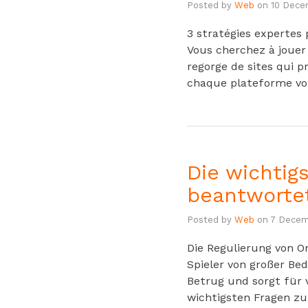
Posted by
Web
on
10 Dece
3 stratégies expertes 
Vous cherchez à jouer
regorge de sites qui p
chaque plateforme vo
Die wichtig
beantworte
Posted by
Web
on
7 Decem
Die Regulierung von O
Spieler von großer Bed
Betrug und sorgt für 
wichtigsten Fragen zu