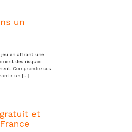
ans un
 jeu en offrant une
ement des risques
sement. Comprendre ces
rantir un […]
gratuit et
 France