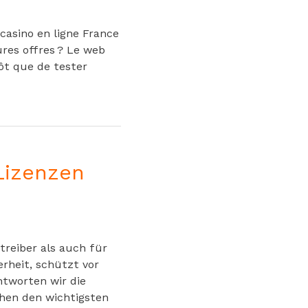
 casino en ligne France
ures offres ? Le web
ôt que de tester
Lizenzen
treiber als auch für
erheit, schützt vor
ntworten wir die
chen den wichtigsten