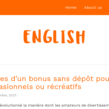
Home
About us
ENGLISH
es d’un bonus sans dépôt pou
asionnels ou récréatifs
mber, 2025
 révolutionné la manière dont les amateurs de divertisse