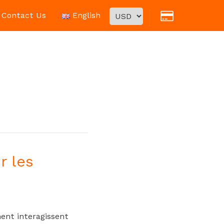
Contact Us
English
r les
ment interagissent