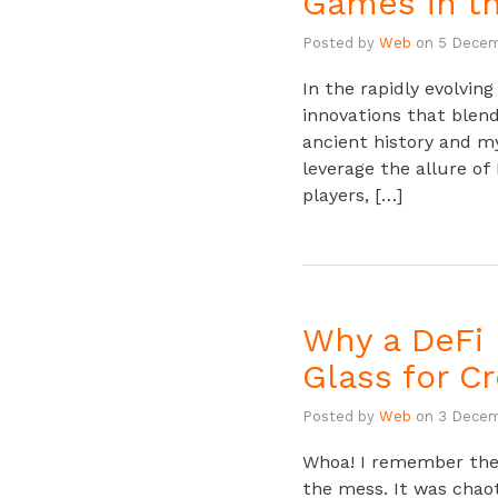
Games in t
Posted by
Web
on
5 Decem
In the rapidly evolvin
innovations that blend
ancient history and my
leverage the allure of
players, […]
Why a DeFi P
Glass for C
Posted by
Web
on
3 Decem
Whoa! I remember the f
the mess. It was chaot